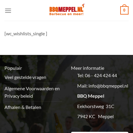
Ga
0
naar
inhoud
[wc_wishlists_single ]
Populair
Meer informatie
Tel: 06 - 424 424 44
Veel gestelde vragen
Mail:
info@bbqmeppel.nl
Algemene Voorwaarden en
Privacy beleid
BBQ Meppel
Eekhorstweg 31C
Afhalen & Betalen
7942 KC Meppel