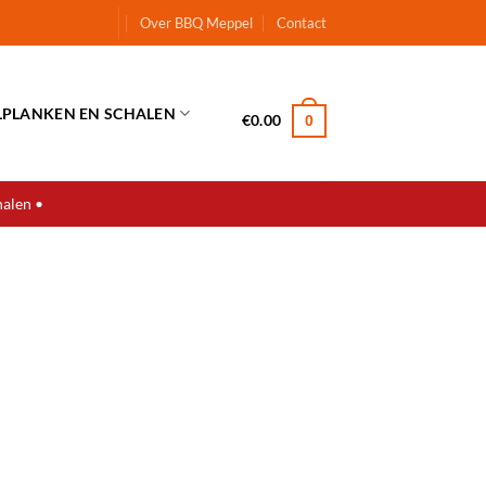
Over BBQ Meppel
Contact
LPLANKEN EN SCHALEN
€
0.00
0
halen •