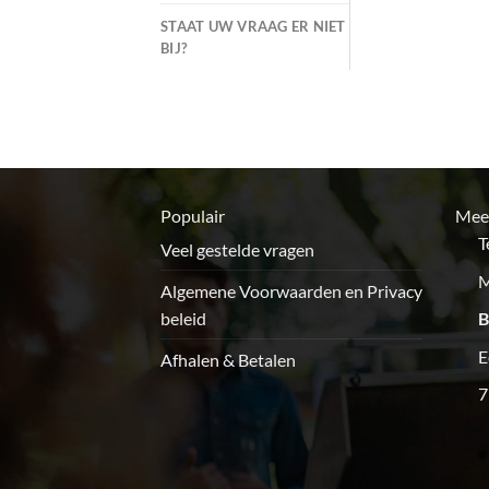
STAAT UW VRAAG ER NIET
BIJ?
Populair
Meer
T
Veel gestelde vragen
M
Algemene Voorwaarden en Privacy
beleid
B
E
Afhalen & Betalen
7