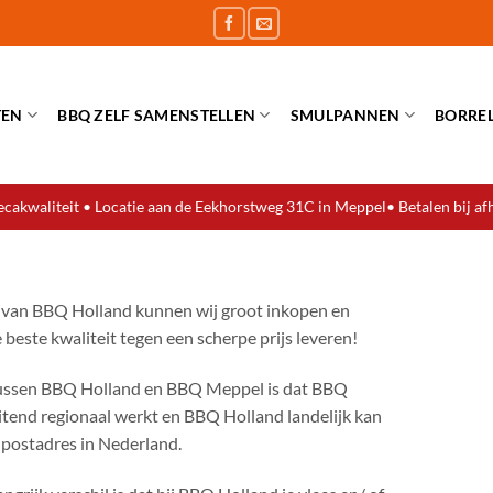
TEN
BBQ ZELF SAMENSTELLEN
SMULPANNEN
BORRE
cakwaliteit • Locatie aan de Eekhorstweg 31C in Meppel• Betalen bij af
 van BBQ Holland kunnen wij groot inkopen en
 beste kwaliteit tegen een scherpe prijs leveren!
tussen BBQ Holland en BBQ Meppel is dat BBQ
itend regionaal werkt en BBQ Holland landelijk kan
 postadres in Nederland.