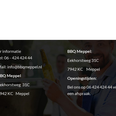
 informatie
BBQ Meppel:
el: 06 - 424 424 44
Eekhorstweg 31C
ail:
info@bbqmeppel.nl
7942 KC Meppel
BQ Meppel
Openingstijden:
ekhorstweg 31C
Bel ons op 06 424 424 44 v
942 KC Meppel
een afspraak.