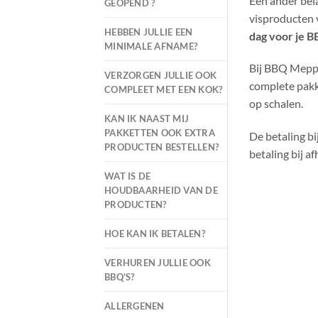
Een ander bela
GEOPEND ?
visproducten v
HEBBEN JULLIE EEN
dag voor je B
MINIMALE AFNAME?
Bij BBQ Meppel
VERZORGEN JULLIE OOK
complete pakk
COMPLEET MET EEN KOK?
op schalen.
KAN IK NAAST MIJ
PAKKETTEN OOK EXTRA
De betaling bi
PRODUCTEN BESTELLEN?
betaling bij af
WAT IS DE
HOUDBAARHEID VAN DE
PRODUCTEN?
HOE KAN IK BETALEN?
VERHUREN JULLIE OOK
BBQ'S?
ALLERGENEN