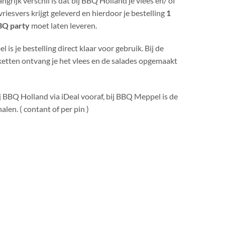
ngrijk verschil is dat bij BBQ Holland je vlees en/ of
riesvers krijgt geleverd en hierdoor je bestelling
1
BQ party
moet laten leveren.
 is je bestelling direct klaar voor gebruik. Bij de
etten ontvang je het vlees en de salades opgemaakt
j BBQ Holland via iDeal vooraf, bij BBQ Meppel is de
halen. ( contant of per pin )