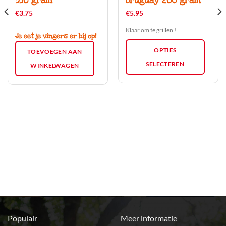
350 gram
Uruguay 200 gram
heeft
meerdere
€
3.75
€
5.95
variaties.
Klaar om te grillen !
Deze
Je eet je vingers er bij op!
optie
OPTIES
TOEVOEGEN AAN
kan
SELECTEREN
gekozen
WINKELWAGEN
worden
op
de
productpagina
Populair
Meer informatie