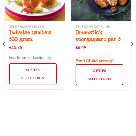
ZELF SAMENSTELLEN
ZELF SAMENSTELLEN
Dit
Dit
Duivelse Gamba’s
Drumstick
product
product
500 gram.
voorgegaard per 5
heeft
heeft
meerdere
meerdere
€
13.75
€
6.49
variaties.
variaties.
Heerlijk en een beetje pittig.
Deze
Deze
Per 5 stuks verpakt.
optie
optie
OPTIES
OPTIES
kan
kan
SELECTEREN
gekozen
gekozen
SELECTEREN
worden
worden
op
op
de
de
productpagina
productpagina