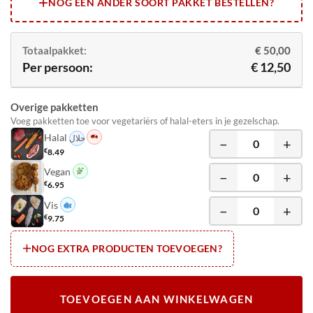
NOG EEN ANDER SOORT PAKKET BESTELLEN?
Totaalpakket:
€ 50,00
Per persoon:
€ 12,50
Overige pakketten
Voeg pakketten toe voor vegetariërs of halal-eters in je gezelschap.
Halal
حلال
−
+
€
8.49
Vegan
−
+
€
6.95
Vis
−
+
€
9.75
NOG EXTRA PRODUCTEN TOEVOEGEN?
TOEVOEGEN AAN WINKELWAGEN