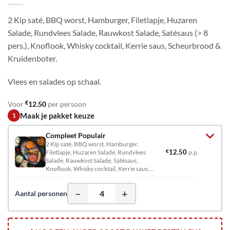
2 Kip saté, BBQ worst, Hamburger, Filetlapje, Huzaren
Salade, Rundvlees Salade, Rauwkost Salade, Satésaus (> 8
pers.), Knoflook, Whisky cocktail, Kerrie saus, Scheurbrood &
Kruidenboter.
Vlees en salades op schaal.
€
Voor
12.50
per persoon
Maak je pakket keuze
1
Compleet Populair
2 Kip saté, BBQ worst, Hamburger,
€
12.50
Filetlapje, Huzaren Salade, Rundvlees
p.p.
Salade, Rauwkost Salade, Satésaus,
Knoflook, Whisky cocktail, Kerrie saus,
Scheurbrood & Kruidenboter. Vlees en
salades op schaal,
−
+
Aantal personen