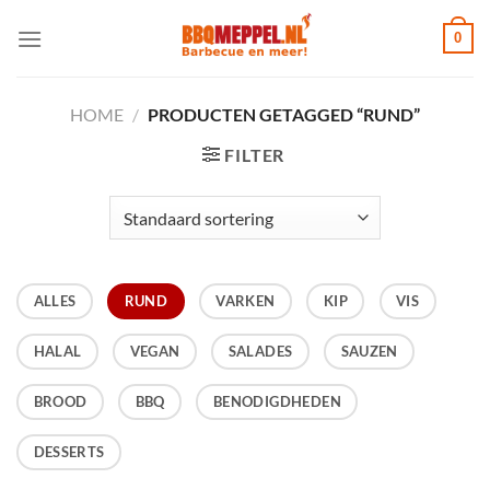
Ga
0
naar
inhoud
HOME
/
PRODUCTEN GETAGGED “RUND”
FILTER
ALLES
RUND
VARKEN
KIP
VIS
HALAL
VEGAN
SALADES
SAUZEN
BROOD
BBQ
BENODIGDHEDEN
DESSERTS