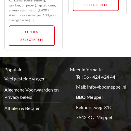
kurkuma, foelie, selderij,
SELECTEREN
gember, ui, peper), rijstebloem,
aroma, stabilisator (E420 )
Voedingswaarden per 100 gram
Energetische [...]
OPTIES
SELECTEREN
Populair
Meer informatie
Tel: 06 - 424 424 44
Veel gestelde vragen
Mail:
info@bbqmeppel.nl
Algemene Voorwaarden en
Privacy beleid
BBQ Meppel
Eekhorstweg 31C
Afhalen & Betalen
7942 KC Meppel