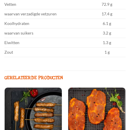
Vetten
72.9 g
waarvan verzadigde vetzuren
17.4 g
Koolhydraten
6.1 g
waarvan suikers
3.2 g
Eiwitten
1.3 g
Zout
1 g
GERELATEERDE PRODUCTEN