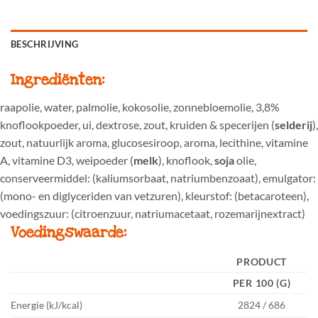
BESCHRIJVING
Ingrediënten:
raapolie, water, palmolie, kokosolie, zonnebloemolie, 3,8%
knoflookpoeder, ui, dextrose, zout, kruiden & specerijen (
selderij
),
zout, natuurlijk aroma, glucosesiroop, aroma, lecithine, vitamine
A, vitamine D3, weipoeder (
melk
), knoflook,
soja
olie,
conserveermiddel: (kaliumsorbaat, natriumbenzoaat), emulgator:
(mono- en diglyceriden van vetzuren), kleurstof: (betacaroteen),
voedingszuur: (citroenzuur, natriumacetaat, rozemarijnextract)
Voedingswaarde:
PRODUCT
PER 100 (G)
Energie
(kJ/kcal)
2824 / 686