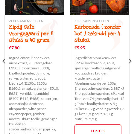
ZELF SAMENSTELLEN
ZELF SAMENSTELLEN
Dit
Dit
Kipdij saté
Karbonade ( zonder
product
product
voorgegaard per 8
bot ) Gekruid per 4
heeft
heeft
stuks a 40 gram
stuks.
meerdere
meerdere
variaties.
variaties.
€
7.80
€
5.95
Deze
Deze
Ingrediënten: kippenvlees,
Ingrediënten: varkensvlees
optie
optie
uienextract, Zuurteregelaar
(92%), koolzaadolie, zout,
kan
kan
E330, citroenzuur (E330),
specerijen, volledig uitgehard
gekozen
gekozen
knoflookpoeder, palmolie,
koolzaadvet, kruiden,
worden
worden
suiker, water, soja, zout,
kruidenextracten.
kleurstof (E150c, E150a,
Voedingswaarde per 100g
op
op
E160c), smaakversterker (E510,
Energetische waarden: 2.887 kJ
de
de
E621), verdikkingsmiddel
Energetische waarden: 691 kcal
productpagina
productpagina
(E407, E412, E466), specerijen,
Total vet : 74 g Verzadigd vet : 12
aroma(soja), dextrose,
g Totale koolhydraten: 6,5 g
uienpoeder, witte peper,
Suikers: 2,9 g Voedingsvezel: 1,6
cayennepeper, gember,
g Eiwit: 2,5 g Zout: 13,7 g
nootmuskaat, foelie, gemengde
Natrium: 5,5 g
kruiden en
specerijen(koriander, paprika,
OPTIES