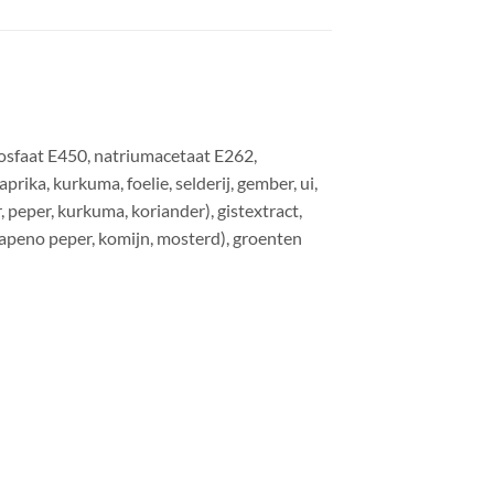
sfosfaat E450, natriumacetaat E262,
ika, kurkuma, foelie, selderij, gember, ui,
peper, kurkuma, koriander), gistextract,
jalapeno peper, komijn, mosterd), groenten