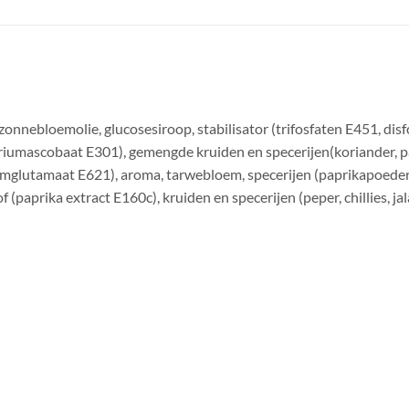
zonnebloemolie, glucosesiroop, stabilisator (trifosfaten E451, di
riumascobaat E301), gemengde kruiden en specerijen(koriander, papr
umglutamaat E621), aroma, tarwebloem, specerijen (paprikapoeder, 
f (paprika extract E160c), kruiden en specerijen (peper, chillies, 