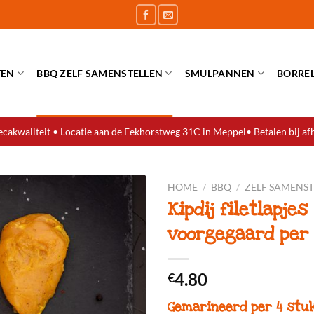
TEN
BBQ ZELF SAMENSTELLEN
SMULPANNEN
BORRE
cakwaliteit • Locatie aan de Eekhorstweg 31C in Meppel• Betalen bij af
HOME
/
BBQ
/
ZELF SAMENS
Kipdij filetlapjes
voorgegaard per 
4.80
€
Gemarineerd per 4 stuk