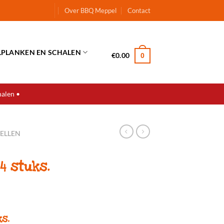
Over BBQ Meppel
Contact
LPLANKEN EN SCHALEN
€
0.00
0
halen •
TELLEN
4 stuks.
s.