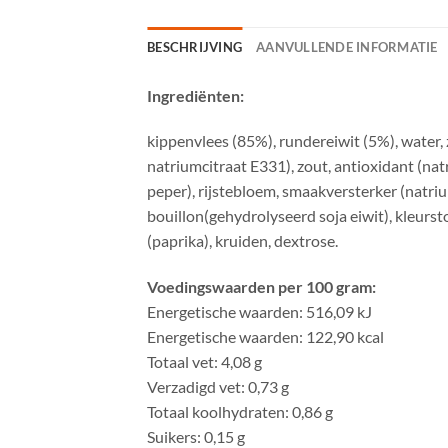
BESCHRIJVING
AANVULLENDE INFORMATIE
Ingrediënten:
kippenvlees (85%), rundereiwit (5%), water, 
natriumcitraat E331), zout, antioxidant (nat
peper), rijstebloem, smaakversterker (natri
bouillon(gehydrolyseerd soja eiwit), kleursto
(paprika), kruiden, dextrose.
Voedingswaarden per 100 gram:
Energetische waarden: 516,09 kJ
Energetische waarden: 122,90 kcal
Totaal vet: 4,08 g
Verzadigd vet: 0,73 g
Totaal koolhydraten: 0,86 g
Suikers: 0,15 g