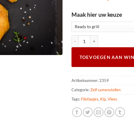
Maak hier uw keuze
Kipdij filetlapjes voorgegaard per 
TOEVOEGEN AAN WI
Artikelnummer:
2359
Categorie:
Zelf samenstellen
Tags:
Filetlapjes
,
Kip
,
Vlees