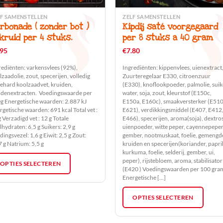
LF SAMENSTELLEN
ZELF SAMENSTELLEN
Dit
rbonade ( zonder bot )
Kipdij saté voorgegaard
oduct
product
kruid per 4 stuks.
per 8 stuks a 40 gram
ft
heeft
.95
€
7.80
erdere
meerdere
iaties.
variaties.
rediënten: varkensvlees (92%),
Ingrediënten: kippenvlees, uienextract
ze
Deze
lzaadolie, zout, specerijen, volledig
Zuurteregelaar E330, citroenzuur
gehard koolzaadvet, kruiden,
(E330), knoflookpoeder, palmolie, suik
ie
optie
idenextracten. Voedingswaarde per
water, soja, zout, kleurstof (E150c,
n
kan
g Energetische waarden: 2.887 kJ
E150a, E160c), smaakversterker (E510
kozen
gekozen
rgetische waarden: 691 kcal Total vet :
E621), verdikkingsmiddel (E407, E412
 Verzadigd vet : 12 g Totale
E466), specerijen, aroma(soja), dextro
rden
worden
lhydraten: 6,5 g Suikers: 2,9 g
uienpoeder, witte peper, cayennepeper
op
ingsvezel: 1,6 g Eiwit: 2,5 g Zout:
gember, nootmuskaat, foelie, gemengd
7 g Natrium: 5,5 g
kruiden en specerijen(koriander, papri
de
kurkuma, foelie, selderij, gember, ui,
oductpagina
productpagina
peper), rijstebloem, aroma, stabilisator
OPTIES SELECTEREN
(E420 ) Voedingswaarden per 100 gra
Energetische [...]
OPTIES SELECTEREN