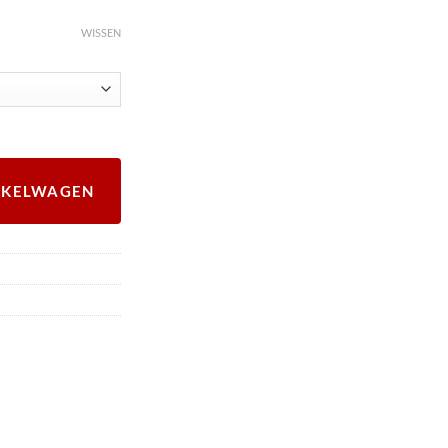
WISSEN
4 stuks. aantal
NKELWAGEN