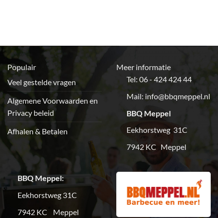
productpagina
Populair
Meer informatie
Tel: 06 - 424 424 44
Veel gestelde vragen
Mail:
info@bbqmeppel.nl
Algemene Voorwaarden en
Privacy beleid
BBQ Meppel
Eekhorstweg 31C
Afhalen & Betalen
7942 KC Meppel
BBQ Meppel:
Eekhorstweg 31C
7942 KC Meppel