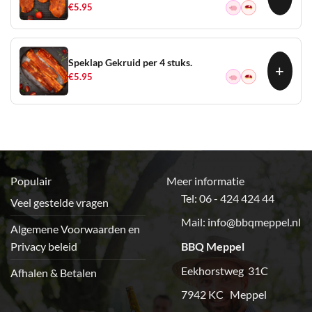
€
5.95
Speklap Gekruid per 4 stuks.
+
€
5.95
Populair
Meer informatie
Tel: 06 - 424 424 44
Veel gestelde vragen
Mail:
info@bbqmeppel.nl
Algemene Voorwaarden en
Privacy beleid
BBQ Meppel
Eekhorstweg 31C
Afhalen & Betalen
7942 KC Meppel