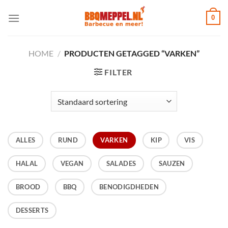
Ga
0
naar
inhoud
HOME
/
PRODUCTEN GETAGGED “VARKEN”
FILTER
ALLES
RUND
VARKEN
KIP
VIS
HALAL
VEGAN
SALADES
SAUZEN
BROOD
BBQ
BENODIGDHEDEN
DESSERTS