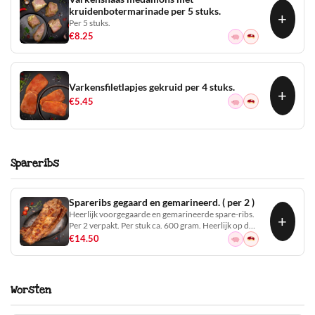
kruidenbotermarinade per 5 stuks.
+
Per 5 stuks.
€
8.25
Varkensfiletlapjes gekruid per 4 stuks.
+
€
5.45
Spareribs
Spareribs gegaard en gemarineerd. ( per 2 )
Heerlijk voorgegaarde en gemarineerde spare-ribs.
+
Per 2 verpakt. Per stuk ca. 600 gram. Heerlijk op de
BBQ, maar natuurlijk ook verrukkelijke uit de oven..
€
14.50
Worsten