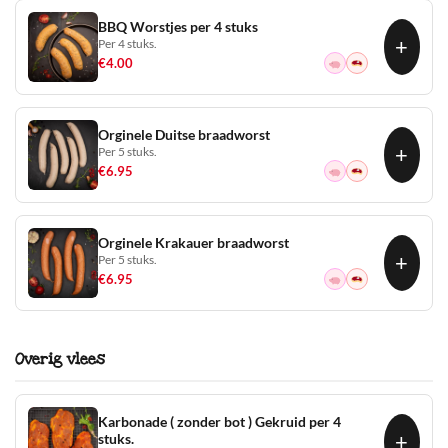
BBQ Worstjes per 4 stuks
+
Per 4 stuks.
€
4.00
Orginele Duitse braadworst
+
Per 5 stuks.
€
6.95
Orginele Krakauer braadworst
+
Per 5 stuks.
€
6.95
Overig vlees
Karbonade ( zonder bot ) Gekruid per 4
+
stuks.