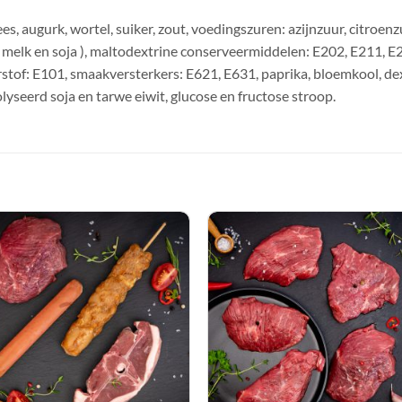
s, augurk, wortel, suiker, zout, voedingszuren: azijnzuur, citroen
rij, melk en soja ), maltodextrine conserveermiddelen: E202, E211,
stof: E101, smaakversterkers: E621, E631, paprika, bloemkool, dextr
lyseerd soja en tarwe eiwit, glucose en fructose stroop.