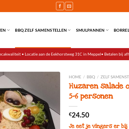
TEN
BBQ ZELF SAMENSTELLEN
SMULPANNEN
BORRE
cakwaliteit • Locatie aan de Eekhorstweg 31C in Meppel• Betalen bij af
HOME
/
BBQ
/
ZELF SAMENS
Huzaren salade o
5-6 personen
24.50
€
Je eet je vingers er bij 