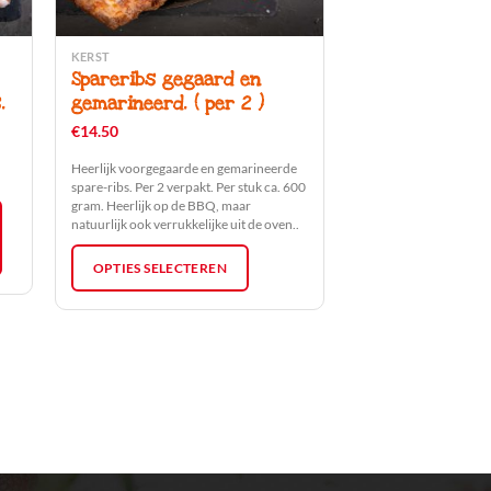
KERST
Dit
Spareribs gegaard en
product
.
gemarineerd. ( per 2 )
heeft
€
14.50
meerdere
variaties.
Heerlijk voorgegaarde en gemarineerde
Deze
spare-ribs. Per 2 verpakt. Per stuk ca. 600
gram. Heerlijk op de BBQ, maar
optie
natuurlijk ook verrukkelijke uit de oven..
kan
gekozen
OPTIES SELECTEREN
worden
op
de
productpagina