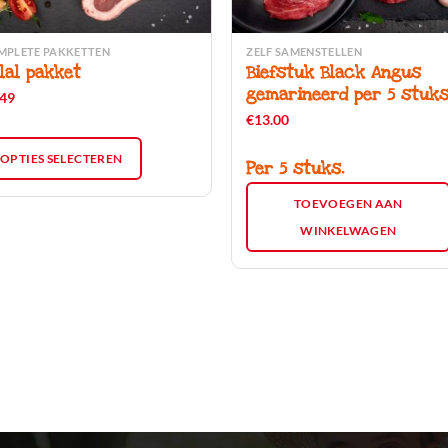
MPLETE PAKKETTEN
ZELF SAMENSTELLEN
lal pakket
Biefstuk Black Angus
oduct
gemarineerd per 5 stuks
.49
ft
€
13.00
erdere
iaties.
OPTIES SELECTEREN
Per 5 stuks.
ze
ie
TOEVOEGEN AAN
n
WINKELWAGEN
kozen
rden
oductpagina