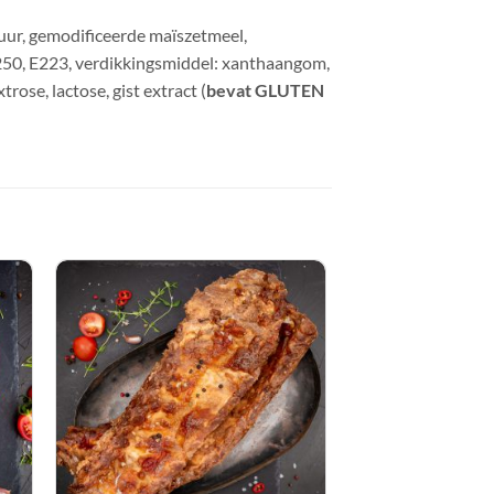
zuur, gemodificeerde maïszetmeel,
 E250, E223, verdikkingsmiddel: xanthaangom,
ose, lactose, gist extract (
bevat GLUTEN