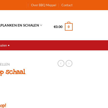
Over BBQ Meppel
Contact
LPLANKEN EN SCHALEN
€
0.00
0
halen •
TELLEN
p schaal
op!