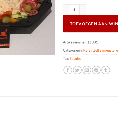
Huzaren salade op schaal 5-6 per
TOEVOEGEN AAN WI
Artikelnummer:
11031
Categorieën:
Kerst
,
Zelf samenstell
Tag:
Salades