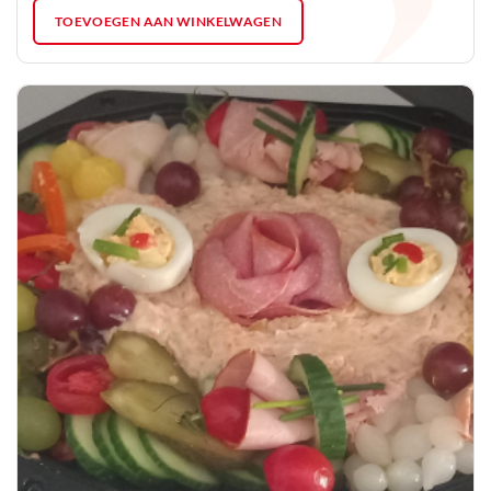
TOEVOEGEN AAN WINKELWAGEN