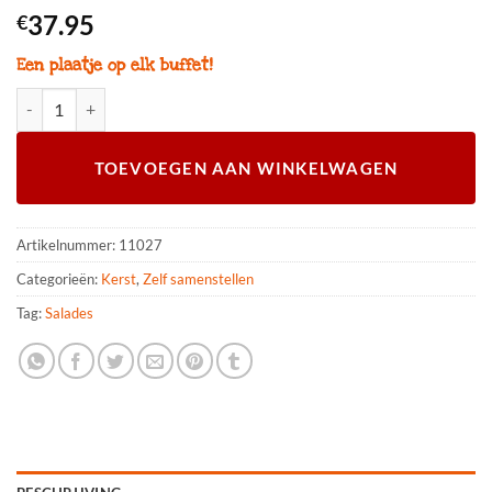
37.95
€
Een plaatje op elk buffet!
Rundvlees salade op schaal 8-10 personen aantal
TOEVOEGEN AAN WINKELWAGEN
Artikelnummer:
11027
Categorieën:
Kerst
,
Zelf samenstellen
Tag:
Salades