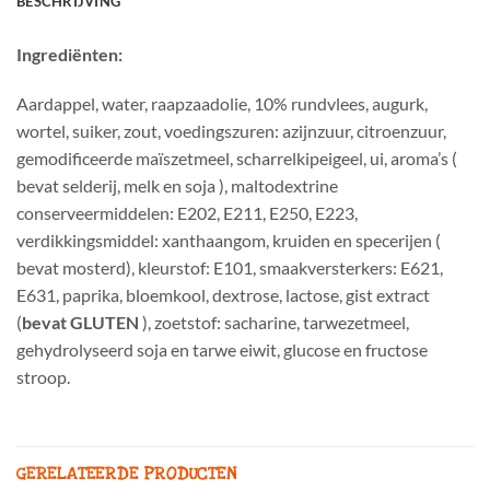
BESCHRIJVING
Ingrediënten:
Aardappel, water, raapzaadolie, 10% rundvlees, augurk,
wortel, suiker, zout, voedingszuren: azijnzuur, citroenzuur,
gemodificeerde maïszetmeel, scharrelkipeigeel, ui, aroma’s (
bevat selderij, melk en soja ), maltodextrine
conserveermiddelen: E202, E211, E250, E223,
verdikkingsmiddel: xanthaangom, kruiden en specerijen (
bevat mosterd), kleurstof: E101, smaakversterkers: E621,
E631, paprika, bloemkool, dextrose, lactose, gist extract
(
bevat GLUTEN
), zoetstof: sacharine, tarwezetmeel,
gehydrolyseerd soja en tarwe eiwit, glucose en fructose
stroop.
GERELATEERDE PRODUCTEN