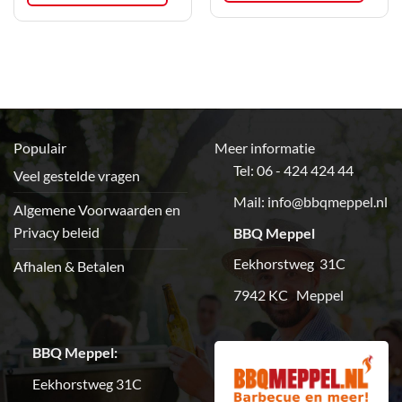
de
de
productpagina
productpagina
Populair
Meer informatie
Tel: 06 - 424 424 44
Veel gestelde vragen
Mail:
info@bbqmeppel.nl
Algemene Voorwaarden en
Privacy beleid
BBQ Meppel
Eekhorstweg 31C
Afhalen & Betalen
7942 KC Meppel
BBQ Meppel:
Eekhorstweg 31C