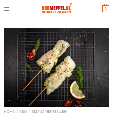
Ga
0
naar
inhoud
HOME
/
BBQ
/
ZELF SAMENSTELLEN