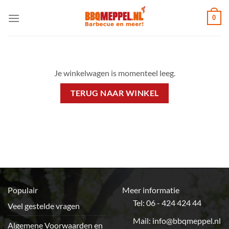
Ga
0
naar
inhoud
Je winkelwagen is momenteel leeg.
TERUG NAAR WINKEL
Populair
Meer informatie
Tel: 06 - 424 424 44
Veel gestelde vragen
Mail:
info@bbqmeppel.nl
Algemene Voorwaarden en