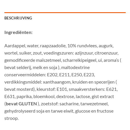
BESCHRIJVING
Ingrediënten:
Aardappel, water, raapzaadolie, 10% rundvlees, augurk,
wortel, suiker, zout, voedingszuren: azijnzuur, citroenzuur,
gemodificeerde maïszetmeel, scharrelkipeigeel, ui, aroma’s (
bevat selderij, melk en soja ), maltodextrine
conserveermiddelen: E202, E211, E250, E223,
verdikkingsmiddel: xanthaangom, kruiden en specerijen (
bevat mosterd), kleurstof: E101, smaakversterkers: E621,
E631, paprika, bloemkool, dextrose, lactose, gist extract
(
bevat GLUTEN
), zoetstof: sacharine, tarwezetmeel,
gehydrolyseerd soja en tarwe eiwit, glucose en fructose
stroop.