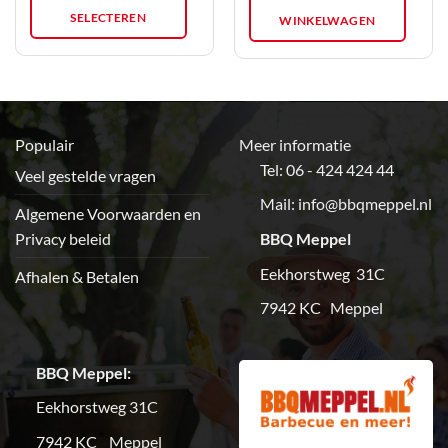
SELECTEREN
gekozen
WINKELWAGEN
worden
op
de
productpagina
Populair
Meer informatie
Tel: 06 - 424 424 44
Veel gestelde vragen
Mail:
info@bbqmeppel.nl
Algemene Voorwaarden en
Privacy beleid
BBQ Meppel
Eekhorstweg 31C
Afhalen & Betalen
7942 KC Meppel
BBQ Meppel:
Eekhorstweg 31C
7942 KC Meppel