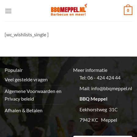
Ga
0
naar
inhoud
[wc_wishlists_single ]
Populair
Meer informatie
Tel: 06 - 424 424 44
Veel gestelde vragen
Mail:
info@bbqmeppel.nl
Algemene Voorwaarden en
Privacy beleid
BBQ Meppel
Eekhorstweg 31C
Afhalen & Betalen
7942 KC Meppel