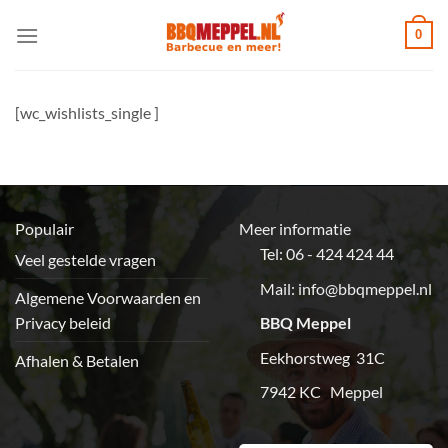
Ga
0
naar
inhoud
[wc_wishlists_single ]
Populair
Meer informatie
Tel: 06 - 424 424 44
Veel gestelde vragen
Mail:
info@bbqmeppel.nl
Algemene Voorwaarden en
Privacy beleid
BBQ Meppel
Eekhorstweg 31C
Afhalen & Betalen
7942 KC Meppel