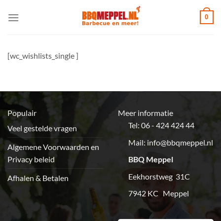
Ga
0
naar
inhoud
[wc_wishlists_single ]
Populair
Meer informatie
Tel: 06 - 424 424 44
Veel gestelde vragen
Mail:
info@bbqmeppel.nl
Algemene Voorwaarden en
Privacy beleid
BBQ Meppel
Eekhorstweg 31C
Afhalen & Betalen
7942 KC Meppel