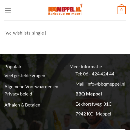
Ga
0
naar
inhoud
[wc_wishlists_single ]
Populair
Meer informatie
Tel: 06 - 424 424 44
Veel gestelde vragen
Mail:
info@bbqmeppel.nl
Algemene Voorwaarden en
Privacy beleid
BBQ Meppel
Eekhorstweg 31C
Afhalen & Betalen
7942 KC Meppel