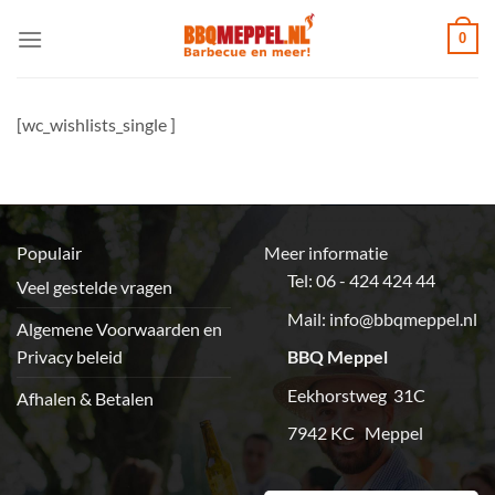
Ga
0
naar
inhoud
[wc_wishlists_single ]
Populair
Meer informatie
Tel: 06 - 424 424 44
Veel gestelde vragen
Mail:
info@bbqmeppel.nl
Algemene Voorwaarden en
Privacy beleid
BBQ Meppel
Eekhorstweg 31C
Afhalen & Betalen
7942 KC Meppel