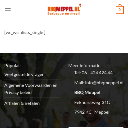
Ga
0
naar
inhoud
[wc_wishlists_single ]
Populair
Meer informatie
Tel: 06 - 424 424 44
Veel gestelde vragen
Mail:
info@bbqmeppel.nl
Algemene Voorwaarden en
Privacy beleid
BBQ Meppel
Eekhorstweg 31C
Afhalen & Betalen
7942 KC Meppel