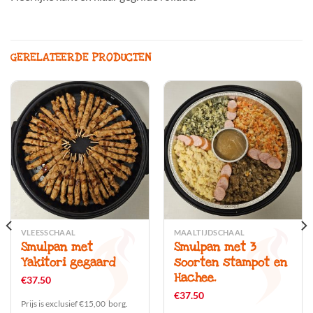
GERELATEERDE PRODUCTEN
VLEESSCHAAL
MAALTIJDSCHAAL
Smulpan met
Smulpan met 3
Yakitori gegaard
soorten stampot en
Hachee.
€
37.50
€
37.50
Prijs is exclusief €15,00 borg.