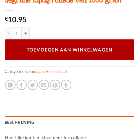
Gegrilde Kipdij rollade van 1000 gram
10.95
€
Gegrilde Kipdij rollade van 1000 gram aantal
TOEVOEGEN AAN WINKELWAGEN
Categorieën:
Smulpan
,
Vleesschaal
BESCHRIJVING
Heerlijke kant en klaar gegrilde rollade.