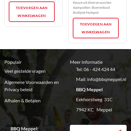
Keuze uit diverse soorten
stampotten: Boerenkool
TOEVOEGEN AAN
Andijvie Hutspot
WINKELWAGEN
TOEVOEGEN AAN
WINKELWAGEN
Populair
Meer informatie
Tel: 06 - 424 424 44
Veel gestelde vragen
Mail:
info@bbqmeppel.nl
Algemene Voorwaarden en
Privacy beleid
BBQ Meppel
Eekhorstweg 31C
Afhalen & Betalen
7942 KC Meppel
BBQ Meppel: