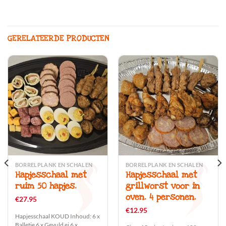
GERELATEERDE PRODUCTEN
BORRELPLANK EN SCHALEN
BORRELPLANK EN SCHALEN
Hapjesschaal met
Hapjesschaal met
ruim 50 hapjes.
grillworst voor in
oven. 4 personen.
€
27.95
€
12.95
Hapjesschaal KOUD Inhoud: 6 x
Balletje 6 x Gevuld ei 6 x