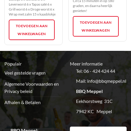
Circa 15 minuten in op 180
Leverworst 6 x Tapas saté 6 x
graden, en daarna heerlijk
Grill worst 6 x Droge worst 6 x
genieten!
Wrap met zalm 15 x kaasblokje
TOEVOEGEN AAN
TOEVOEGEN AAN
WINKELWAGEN
WINKELWAGEN
Populair
Meer informatie
Tel: 06 - 424 424 44
Veel gestelde vragen
Mail:
info@bbqmeppel.nl
Algemene Voorwaarden en
Privacy beleid
BBQ Meppel
Eekhorstweg 31C
Afhalen & Betalen
7942 KC Meppel
BBQ Meppel: