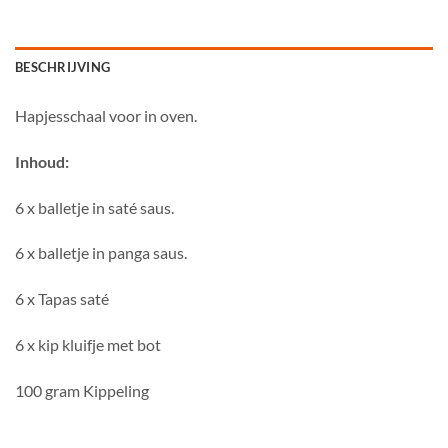
BESCHRIJVING
Hapjesschaal voor in oven.
Inhoud:
6 x balletje in saté saus.
6 x balletje in panga saus.
6 x Tapas saté
6 x kip kluifje met bot
100 gram Kippeling